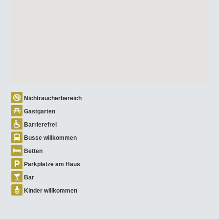
Nichtraucherbereich
Gastgarten
Barrierefrei
Busse willkommen
Betten
Parkplätze am Haus
Bar
Kinder willkommen