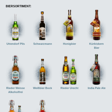
BIERSORTIMENT:
Uttendorf Pils
Schwarzmann
Honigbier
Kürbiskern
Bier
Rieder Weisse
Weißbier Bock
Rieder Urecht
India Pale Ale
Alkoholfrei