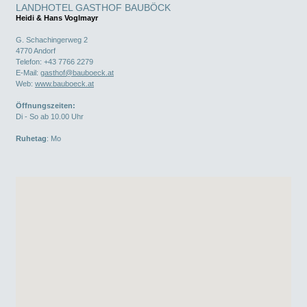
LANDHOTEL GASTHOF BAUBÖCK
Heidi & Hans Voglmayr
G. Schachingerweg 2
4770
Andorf
Telefon:
+43 7766 2279
E-Mail:
gasthof@bauboeck.at
Web:
www.bauboeck.at
Öffnungszeiten:
Di - So ab 10.00 Uhr
Ruhetag
: Mo