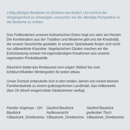
130ig jähriges Bestehen im Zentrum von Andorf. Um nicht in der
Vergangenheit zu schwelgen, versuchen wir die ständige Perspektive in
die Moderne zu richten.
Das Fortbestehen unseres kulinarischen Erbes liegt uns sehr am Herzen.
Die Kombination aus der Tradition und Moderne gibt uns die Kreativität,
die unsere Geschichte gestaltet. In unserer Speisekarte finden sich nicht
nur altbewährte Klassiker. Vegetarischen Gästen machen wir die
Entscheidung schwer mit eigenständigen Kreationen aus unserer
regionalen Produktpalette.
Räumlich bietet das Restaurant vom urigen Stüberl bis zum
lichtdurchfluteten Wintergarten für jeden etwas.
Unser Domizil entwickelte sich in den letzten Jahren von einem kleinen
Familienbetrieb zu einem gutbürgerlichen Landhotel, das mittlerweile
über 29 stilvoll eingerichtete Gästezimmer verfügt.
Familie Voglmayr - GH
Gasthof Bauböck
Gasthof Bauböck
Bauböck
Außenansicht
gedeckter Tisch
©Bauboek_Direttissima
©Bauboek_Direttissima
©Bauboek_Direttissima