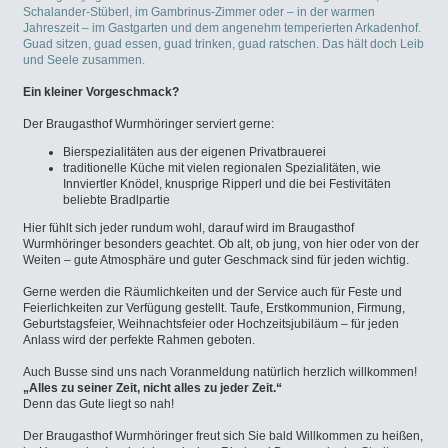
Schalander-Stüberl, im Gambrinus-Zimmer oder – in der warmen
Jahreszeit – im Gastgarten und dem angenehm temperierten Arkadenhof.
Guad sitzen, guad essen, guad trinken, guad ratschen. Das hält doch Leib
und Seele zusammen.
Ein kleiner Vorgeschmack?
Der Braugasthof Wurmhöringer serviert gerne:
Bierspezialitäten aus der eigenen Privatbrauerei
traditionelle Küche mit vielen regionalen Spezialitäten, wie
Innviertler Knödel, knusprige Ripperl und die bei Festivitäten
beliebte Bradlpartie
Hier fühlt sich jeder rundum wohl, darauf wird im Braugasthof
Wurmhöringer besonders geachtet. Ob alt, ob jung, von hier oder von der
Weiten – gute Atmosphäre und guter Geschmack sind für jeden wichtig.
Gerne werden die Räumlichkeiten und der Service auch für Feste und
Feierlichkeiten zur Verfügung gestellt. Taufe, Erstkommunion, Firmung,
Geburtstagsfeier, Weihnachtsfeier oder Hochzeitsjubiläum – für jeden
Anlass wird der perfekte Rahmen geboten.
Auch Busse sind uns nach Voranmeldung natürlich herzlich willkommen!
„Alles zu seiner Zeit, nicht alles zu jeder Zeit.“
Denn das Gute liegt so nah!
Der Braugasthof Wurmhöringer freut sich Sie bald Willkommen zu heißen,