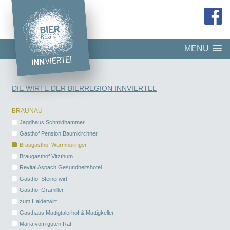
MENU
DIE WIRTE DER BIERREGION INNVIERTEL
BRAUNAU
Jagdhaus Schmidhammer
Gasthof Pension Baumkirchner
Braugasthof Wurmhöringer
Braugasthof Vitzthum
Revital Aspach Gesundheitshotel
Gasthof Steinerwirt
Gasthof Gramiller
zum Haiderwirt
Gasthaus Mattigtalerhof & Mattigkeller
Maria vom guten Rat