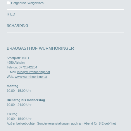
Hofgenuss Woigartlbräu
RIED
SCHÄRDING
BRAUGASTHOF WURMHÖRINGER
Stadtplatz 10/11
4950
Altheim
Telefon:
07723/42204
E-Mail:
info@wurmhoeringer.at
Web:
www.wurmhoeringer.at
Montag
10:00 - 15:00 Uhr
Dienstag bis Donnerstag
10:00 - 24:00 Uhr
Freitag
10:00 - 15:00 Uhr
Außer bei gebuchten Sonderveranstaltungen auch am Abend für SIE geöffnet