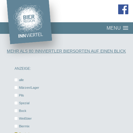
MENU
MEHR ALS 80 INNVIERTLER BIERSORTEN AUF EINEN BLICK
ANZEIGE:
alle
Märzen/Lager
Pils
Spezial
Bock
Weißbier
Biermix