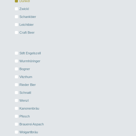
Dunkel
Zwickl
Schankbier
Leichtbier
Craft Beer
Stift Engelszell
Wurmhöringer
Bogner
Vitzthum
Rieder Bier
Schnaitl
Wenzl
Kanonenbräu
Pfesch
Brauerei Aspach
Woigartlbräu