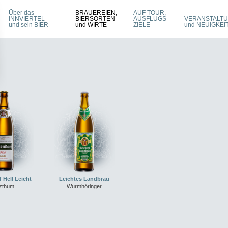
Über das
BRAUEREIEN,
AUF TOUR,
INNVIERTEL
BIERSORTEN
AUSFLUGS-
VERANSTALT
und sein BIER
und WIRTE
ZIELE
und NEUIGKEI
 Hell Leicht
Leichtes Landbräu
tzthum
Wurmhöringer