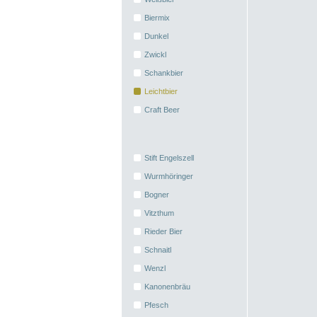
Biermix
Dunkel
Zwickl
Schankbier
Leichtbier
Craft Beer
Stift Engelszell
Wurmhöringer
Bogner
Vitzthum
Rieder Bier
Schnaitl
Wenzl
Kanonenbräu
Pfesch