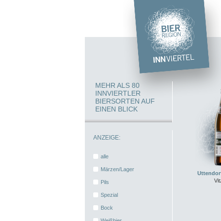
MEHR ALS 80
INNVIERTLER
BIERSORTEN AUF
EINEN BLICK
ANZEIGE:
alle
Märzen/Lager
Uttendorf
Vi
Pils
Spezial
Bock
Weißbier