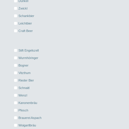
Dunkel
Zwickl
Schankbier
Leichtbier
Craft Beer
Stift Engelszell
Wurmhöringer
Bogner
Vitzthum
Rieder Bier
Schnaitl
Wenzl
Kanonenbräu
Pfesch
Brauerei Aspach
Woigartlbräu