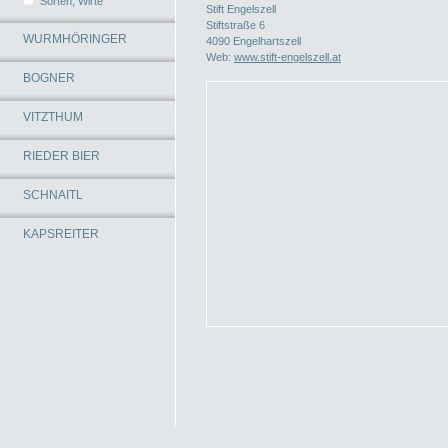
Sorten, Wirte
Stift Engelszell
Stiftstraße 6
WURMHÖRINGER
4090 Engelhartszell
Web:
www.stift-engelszell.at
BOGNER
VITZTHUM
RIEDER BIER
SCHNAITL
KAPSREITER