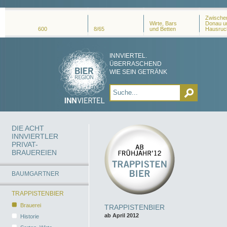
Zwischen
Wirte, Bars
Donau u
600
8/65
und Betten
Hausruc
INNVIERTEL.
ÜBERRASCHEND
WIE SEIN GETRÄNK
DIE ACHT
INNVIERTLER
PRIVAT-
BRAUEREIEN
BAUMGARTNER
TRAPPISTENBIER
Brauerei
TRAPPISTENBIER
ab April 2012
Historie