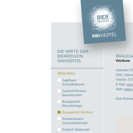
DIE WIRTE DER
BIERREGION
BRAUGA
INNVIERTEL
Vitzthum
Uttendorf 2
BRAUNAU
5261
Uttend
Telefon:
07
Jagdhaus
Schmidhammer
E-Mail:
priv
Web:
www.u
Gasthof Pension
Baumkirchner
Kein Ruhet
Braugasthof
Wurmhöringer
Braugasthof Vitzthum
Revital Aspach
Gesundheitshotel
Gasthof Steinerwirt