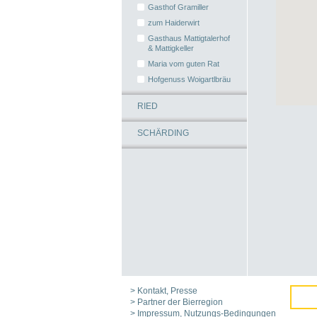
Gasthof Gramiller
zum Haiderwirt
Gasthaus Mattigtalerhof
& Mattigkeller
Maria vom guten Rat
Hofgenuss Woigartlbräu
RIED
SCHÄRDING
> Kontakt, Presse
> Partner der Bierregion
> Impressum, Nutzungs-Bedingungen