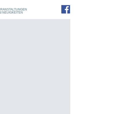
PROSPEKTE
ZIMMER
ERANSTALTUNGEN
FÜHRUNGEN
d NEUIGKEITEN