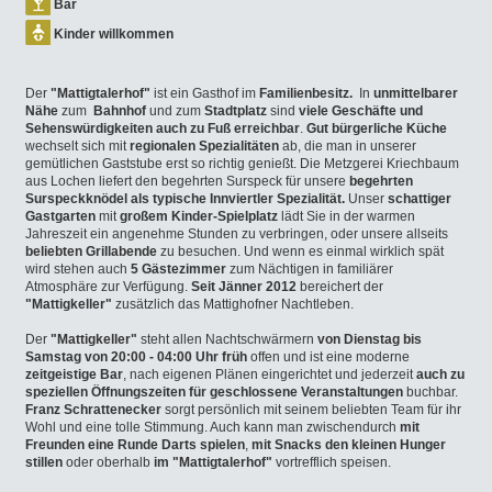
Bar
Kinder willkommen
Der
"Mattigtalerhof"
ist ein Gasthof im
Familienbesitz.
In
unmittelbarer
Nähe
zum
Bahnhof
und zum
Stadtplatz
sind
viele Geschäfte und
Sehenswürdigkeiten auch zu Fuß erreichbar
.
Gut bürgerliche Küche
wechselt sich mit
regionalen Spezialitäten
ab, die man in unserer
gemütlichen Gaststube erst so richtig genießt. Die Metzgerei Kriechbaum
aus Lochen liefert den begehrten Surspeck für unsere
begehrten
Surspeckknödel als typische Innviertler Spezialität.
Unser
schattiger
Gastgarten
mit
großem Kinder-Spielplatz
lädt Sie in der warmen
Jahreszeit ein angenehme Stunden zu verbringen, oder unsere allseits
beliebten Grillabende
zu besuchen. Und wenn es einmal wirklich spät
wird stehen auch
5 Gästezimmer
zum Nächtigen in familiärer
Atmosphäre zur Verfügung.
Seit Jänner 2012
bereichert der
"Mattigkeller"
zusätzlich das Mattighofner Nachtleben.
Der
"Mattigkeller"
steht allen Nachtschwärmern
von Dienstag bis
Samstag von 20:00 - 04:00 Uhr früh
offen und ist eine moderne
zeitgeistige Bar
, nach eigenen Plänen eingerichtet und jederzeit
auch zu
speziellen Öffnungszeiten für geschlossene Veranstaltungen
buchbar.
Franz Schrattenecker
sorgt persönlich mit seinem beliebten Team für ihr
Wohl und eine tolle Stimmung. Auch kann man zwischendurch
mit
Freunden eine Runde Darts spielen
,
mit Snacks den kleinen Hunger
stillen
oder oberhalb
im "Mattigtalerhof"
vortrefflich speisen.