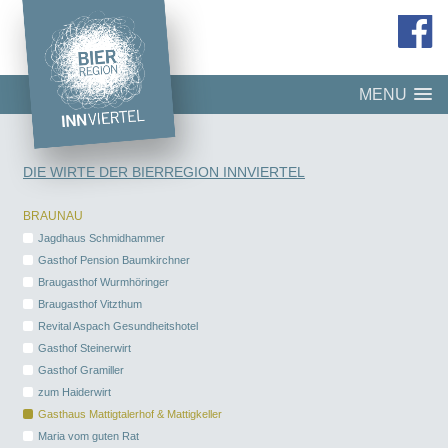
MENU
DIE WIRTE DER BIERREGION INNVIERTEL
BRAUNAU
Jagdhaus Schmidhammer
Gasthof Pension Baumkirchner
Braugasthof Wurmhöringer
Braugasthof Vitzthum
Revital Aspach Gesundheitshotel
Gasthof Steinerwirt
Gasthof Gramiller
zum Haiderwirt
Gasthaus Mattigtalerhof & Mattigkeller
Maria vom guten Rat