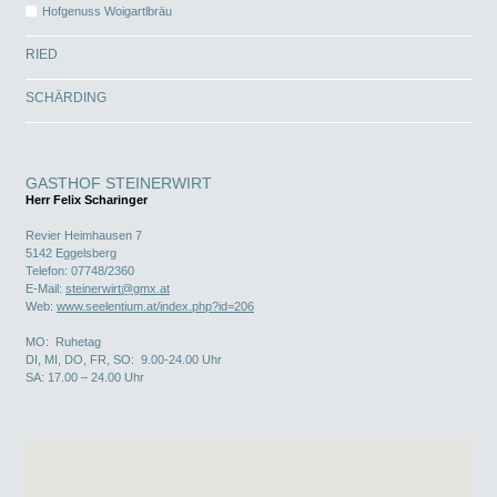
Hofgenuss Woigartlbräu
RIED
SCHÄRDING
GASTHOF STEINERWIRT
Herr Felix Scharinger
Revier Heimhausen 7
5142
Eggelsberg
Telefon:
07748/2360
E-Mail:
steinerwirt@gmx.at
Web:
www.seelentium.at/index.php?id=206
MO: Ruhetag
DI, MI, DO, FR, SO: 9.00-24.00 Uhr
SA: 17.00 – 24.00 Uhr