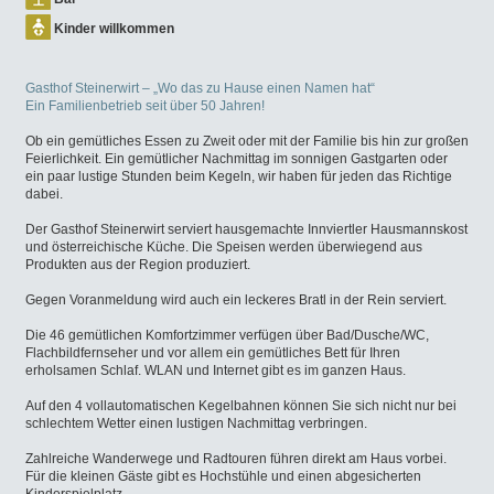
Kinder willkommen
Gasthof Steinerwirt – „Wo das zu Hause einen Namen hat“
Ein Familienbetrieb seit über 50 Jahren!
Ob ein gemütliches Essen zu Zweit oder mit der Familie bis hin zur großen
Feierlichkeit. Ein gemütlicher Nachmittag im sonnigen Gastgarten oder
ein paar lustige Stunden beim Kegeln, wir haben für jeden das Richtige
dabei.
Der Gasthof Steinerwirt serviert hausgemachte Innviertler Hausmannskost
und österreichische Küche. Die Speisen werden überwiegend aus
Produkten aus der Region produziert.
Gegen Voranmeldung wird auch ein leckeres Bratl in der Rein serviert.
Die 46 gemütlichen Komfortzimmer verfügen über Bad/Dusche/WC,
Flachbildfernseher und vor allem ein gemütliches Bett für Ihren
erholsamen Schlaf. WLAN und Internet gibt es im ganzen Haus.
Auf den 4 vollautomatischen Kegelbahnen können Sie sich nicht nur bei
schlechtem Wetter einen lustigen Nachmittag verbringen.
Zahlreiche Wanderwege und Radtouren führen direkt am Haus vorbei.
Für die kleinen Gäste gibt es Hochstühle und einen abgesicherten
Kinderspielplatz.