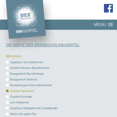
MENU
DIE WIRTE DER BIERREGION INNVIERTEL
BRAUNAU
Jagdhaus Schmidhammer
Gasthof Pension Baumkirchner
Braugasthof Wurmhöringer
Braugasthof Vitzthum
Revital Aspach Gesundheitshotel
Gasthof Steinerwirt
Gasthof Gramiller
zum Haiderwirt
Gasthaus Mattigtalerhof & Mattigkeller
Maria vom guten Rat