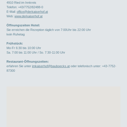
4910
Ried im Innkreis
Telefon:
+43/7752/82488-0
E-Mail:
office@derkaiserhof.at
Web:
www.derkaiserhof.at
Öffnungszeiten Hotel:
Sie erreichen die Rezeption täglich von 7:00Uhr bis 22:00 Uhr
kein Ruhetag
Frühstück:
Mo-Fr 6:30 bis 10:00 Uhr
Sa. 7:00 bis 11:00 Uhr / So. 7:30-11:00 Uhr
Restaurant-Öffnungszeiten:
erfahren Sie unter
imkaiserhof@bauboecks.at
oder telefonisch unter: +43-7752-
87300