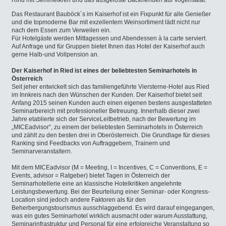
Rind mit Semmelkren und das ausgelöste Backhenderl auf Vogerlsalat.
Das Restaurant Bauböck´s im Kaiserhof ist ein Fixpunkt für alle Genießer
und die topmoderne Bar mit exzellentem Weinsortiment lädt nicht nur
nach dem Essen zum Verweilen ein.
Für Hotelgäste werden Mittagessen und Abendessen à la carte serviert.
Auf Anfrage und für Gruppen bietet Ihnen das Hotel der Kaiserhof auch
gerne Halb-und Vollpension an.
Der Kaiserhof in Ried ist eines der beliebtesten Seminarhotels in
Österreich
Seit jeher entwickelt sich das familiengeführte Viersterne-Hotel aus Ried
im Innkreis nach den Wünschen der Kunden. Der Kaiserhof bietet seit
Anfang 2015 seinen Kunden auch einen eigenen bestens ausgestatteten
Seminarbereich mit professioneller Betreuung. Innerhalb dieser zwei
Jahre etablierte sich der ServiceLeitbetrieb, nach der Bewertung im
„MICEadvisor“, zu einem der beliebtesten Seminarhotels in Österreich
und zählt zu den besten drei in Oberösterreich. Die Grundlage für dieses
Ranking sind Feedbacks von Auftraggebern, Trainern und
Seminarveranstaltern.
Mit dem MICEadvisor (M = Meeting, I = Incentives, C = Conventions, E =
Events, advisor = Ratgeber) bietet Tagen in Österreich der
Seminarhotellerie eine an klassische Hotelkritiken angelehnte
Leistungsbewertung. Bei der Beurteilung einer Seminar- oder Kongress-
Location sind jedoch andere Faktoren als für den
Beherbergungstourismus ausschlaggebend. Es wird darauf eingegangen,
was ein gutes Seminarhotel wirklich ausmacht oder warum Ausstattung,
Seminarinfrastruktur und Personal für eine erfolgreiche Veranstaltung so