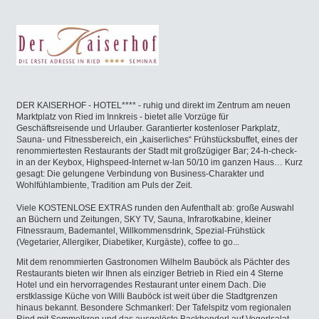
DER KAISERHOF - HOTEL**** - ruhig und direkt im Zentrum am neuen
Marktplatz von Ried im Innkreis - bietet alle Vorzüge für
Geschäftsreisende und Urlauber. Garantierter kostenloser Parkplatz,
Sauna- und Fitnessbereich, ein „kaiserliches“ Frühstücksbuffet, eines der
renommiertesten Restaurants der Stadt mit großzügiger Bar; 24-h-check-
in an der Keybox, Highspeed-Internet w-lan 50/10 im ganzen Haus… Kurz
gesagt: Die gelungene Verbindung von Business-Charakter und
Wohlfühlambiente, Tradition am Puls der Zeit.
Viele KOSTENLOSE EXTRAS runden den Aufenthalt ab: große Auswahl
an Büchern und Zeitungen, SKY TV, Sauna, Infrarotkabine, kleiner
Fitnessraum, Bademantel, Willkommensdrink, Spezial-Frühstück
(Vegetarier, Allergiker, Diabetiker, Kurgäste), coffee to go...
Mit dem renommierten Gastronomen Wilhelm Bauböck als Pächter des
Restaurants bieten wir Ihnen als einziger Betrieb in Ried ein 4 Sterne
Hotel und ein hervorragendes Restaurant unter einem Dach. Die
erstklassige Küche von Willi Bauböck ist weit über die Stadtgrenzen
hinaus bekannt. Besondere Schmankerl: Der Tafelspitz vom regionalen