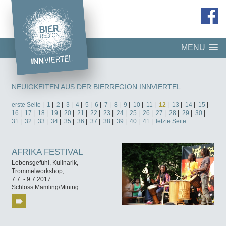
MENU
NEUIGKEITEN AUS DER BIERREGION INNVIERTEL
erste Seite
|
1
|
2
|
3
|
4
|
5
|
6
|
7
|
8
|
9
|
10
|
11
|
12
|
13
|
14
|
15
|
16
|
17
|
18
|
19
|
20
|
21
|
22
|
23
|
24
|
25
|
26
|
27
|
28
|
29
|
30
|
31
|
32
|
33
|
34
|
35
|
36
|
37
|
38
|
39
|
40
|
41
|
letzte Seite
AFRIKA FESTIVAL
Lebensgefühl, Kulinarik,
Trommelworkshop,...
7.7. - 9.7.2017
Schloss Mamling/Mining