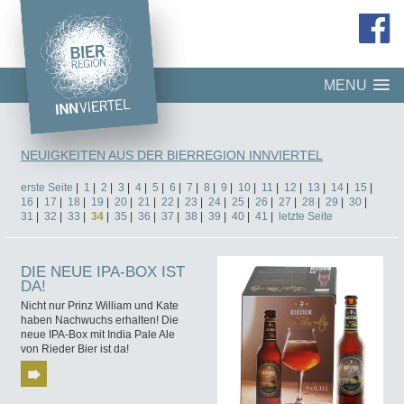
MENU
NEUIGKEITEN AUS DER BIERREGION INNVIERTEL
erste Seite
|
1
|
2
|
3
|
4
|
5
|
6
|
7
|
8
|
9
|
10
|
11
|
12
|
13
|
14
|
15
|
16
|
17
|
18
|
19
|
20
|
21
|
22
|
23
|
24
|
25
|
26
|
27
|
28
|
29
|
30
|
31
|
32
|
33
|
34
|
35
|
36
|
37
|
38
|
39
|
40
|
41
|
letzte Seite
DIE NEUE IPA-BOX IST
DA!
Nicht nur Prinz William und Kate
haben Nachwuchs erhalten! Die
neue IPA-Box mit India Pale Ale
von Rieder Bier ist da!