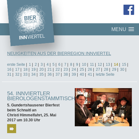
MENU
NEUIGKEITEN AUS DER BIERREGION INNVIERTEL
erste Seite
|
1
|
2
|
3
|
4
|
5
|
6
|
7
|
8
|
9
|
10
|
11
|
12
|
13
|
14
|
15
|
16
|
17
|
18
|
19
|
20
|
21
|
22
|
23
|
24
|
25
|
26
|
27
|
28
|
29
|
30
|
31
|
32
|
33
|
34
|
35
|
36
|
37
|
38
|
39
|
40
|
41
|
letzte Seite
54. INNVIERTLER
BIEROLOGENSTAMMTISCH
5. Gundertshausener Bierfest
beim Schnaitl an
Christi Himmelfahrt, 25. Mai
2017 um
10.30 Uhr