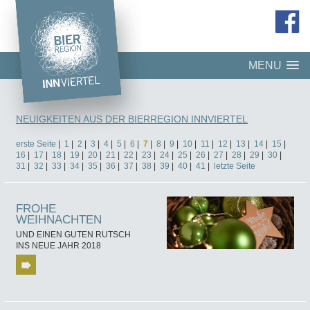
MENU
NEUIGKEITEN AUS DER BIERREGION INNVIERTEL
erste Seite
|
1
|
2
|
3
|
4
|
5
|
6
|
7
|
8
|
9
|
10
|
11
|
12
|
13
|
14
|
15
|
16
|
17
|
18
|
19
|
20
|
21
|
22
|
23
|
24
|
25
|
26
|
27
|
28
|
29
|
30
|
31
|
32
|
33
|
34
|
35
|
36
|
37
|
38
|
39
|
40
|
41
|
letzte Seite
FROHE
WEIHNACHTEN
UND EINEN GUTEN RUTSCH
INS NEUE JAHR 2018