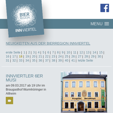
MENU
NEUIGKEITEN AUS DER BIERREGION INNVIERTEL
erste Seite
|
1
|
2
|
3
|
4
|
5
|
6
|
7
|
8
|
9
|
10
|
11
|
12
|
13
|
14
|
15
|
16
|
17
|
18
|
19
|
20
|
21
|
22
|
23
|
24
|
25
|
26
|
27
|
28
|
29
|
30
|
31
|
32
|
33
|
34
|
35
|
36
|
37
|
38
|
39
|
40
|
41
|
letzte Seite
INNVIERTLER 6ER
MUSI
am 09.03.2017 ab 19 Uhr im
Braugasthof Wurmhöringer in
Altheim