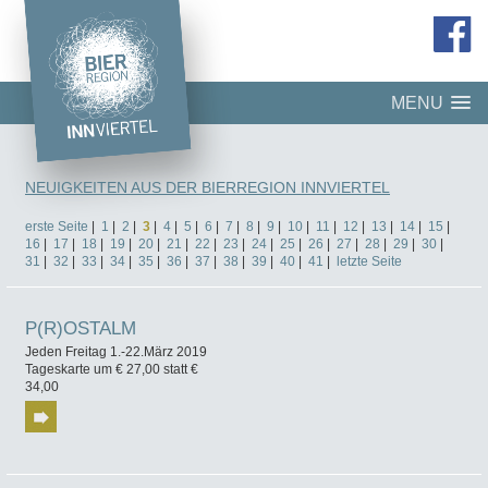
MENU
NEUIGKEITEN AUS DER BIERREGION INNVIERTEL
erste Seite
|
1
|
2
|
3
|
4
|
5
|
6
|
7
|
8
|
9
|
10
|
11
|
12
|
13
|
14
|
15
|
16
|
17
|
18
|
19
|
20
|
21
|
22
|
23
|
24
|
25
|
26
|
27
|
28
|
29
|
30
|
31
|
32
|
33
|
34
|
35
|
36
|
37
|
38
|
39
|
40
|
41
|
letzte Seite
P(R)OSTALM
Jeden Freitag 1.-22.März 2019
Tageskarte um € 27,00 statt €
34,00