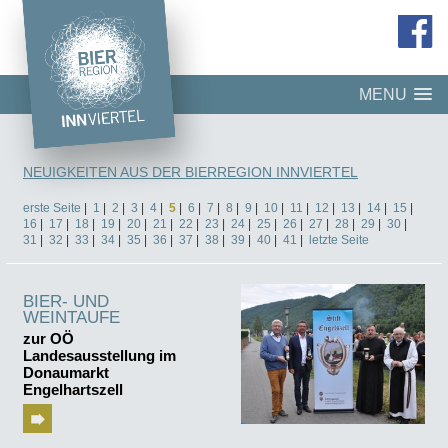
MENU
NEUIGKEITEN AUS DER BIERREGION INNVIERTEL
erste Seite
|
1
|
2
|
3
|
4
|
5
|
6
|
7
|
8
|
9
|
10
|
11
|
12
|
13
|
14
|
15
|
16
|
17
|
18
|
19
|
20
|
21
|
22
|
23
|
24
|
25
|
26
|
27
|
28
|
29
|
30
|
31
|
32
|
33
|
34
|
35
|
36
|
37
|
38
|
39
|
40
|
41
|
letzte Seite
BIER- UND
WEINTAUFE
zur OÖ
Landesausstellung im
Donaumarkt
Engelhartszell