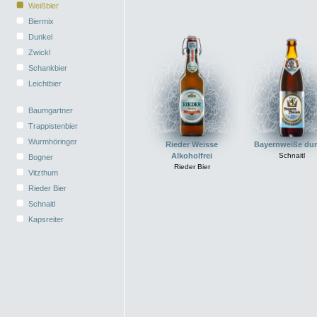
Weißbier
Biermix
Dunkel
Zwickl
Schankbier
Leichtbier
Baumgartner
Trappistenbier
Wurmhöringer
Rieder Weisse
Bayernweiße du
Alkoholfrei
Schnaitl
Bogner
Rieder Bier
Vitzthum
Rieder Bier
Schnaitl
Kapsreiter