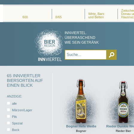
Zwischen
Wirte, Bars
Donau u
600
8/65
und Betten
Hausruc
INNVIERTEL.
ÜBERRASCHEND
WIE SEIN GETRÄNK
65 INNVIERTLER
BIERSORTEN AUF
EINEN BLICK
ANZEIGE:
alle
Märzen/Lager
Pils
Spezial
Bogner Hefe Weiße
Rieder Dunkle We
Bock
Bogner
Rieder Bier