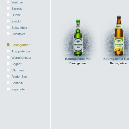
Weißbier
Biermix
Dunkel
Zwickl
Schankbier
Leichtbier
Baumgartner
Trappistenbier
Wurmhöringer
Baumgartner Pils
Baumgartner Rad
Baumgartner
Baumgartner
Bogner
Vitzthum
Rieder Bier
Schnaitl
Kapsreiter