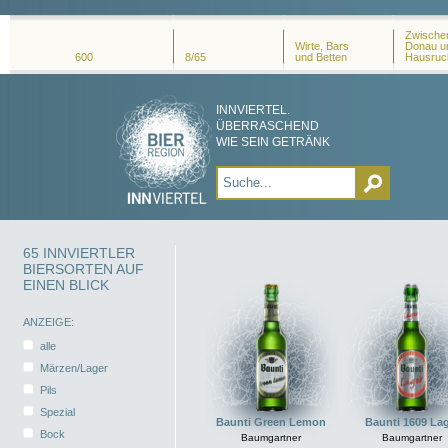
Zwischen
Wirte, Bars
Donau u
600
8/65
und Betten
Hausruc
INNVIERTEL.
ÜBERRASCHEND
WIE SEIN GETRÄNK
65 INNVIERTLER
BIERSORTEN AUF
EINEN BLICK
ANZEIGE:
alle
Märzen/Lager
Pils
Spezial
Baunti Green Lemon
Baunti 1609 La
Bock
Baumgartner
Baumgartner