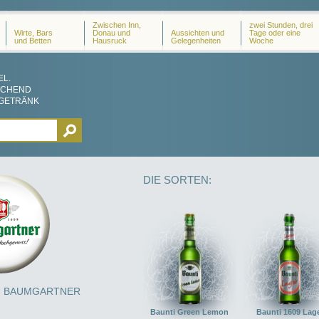
Zwischen Inn,
zwei Stunden, drei
Wirte, Bars
Donau und
Aussichten und
Tage oder eine
und Betten
Hausruck
Gelegenheiten
Woche
EL.
SCHEND
 GETRÄNK
DIE SORTEN:
I BAUMGARTNER
Baunti Green Lemon
Baunti 1609 Lag