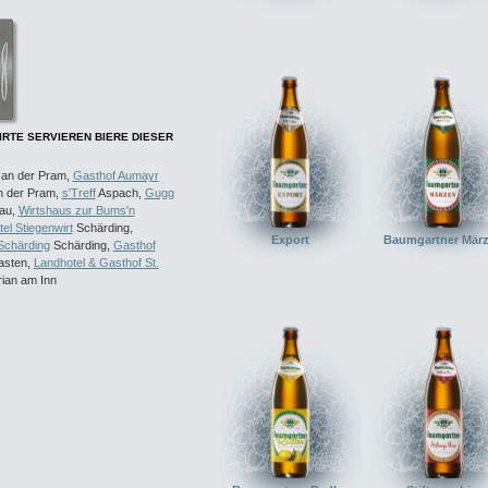
RTE SERVIEREN BIERE DIESER
 an der Pram,
Gasthof Aumayr
n der Pram,
s'Treff
Aspach,
Gugg
au,
Wirtshaus zur Bums'n
el Stiegenwirt
Schärding,
Export
Baumgartner Mär
 Schärding
Schärding,
Gasthof
sten,
Landhotel & Gasthof St.
rian am Inn