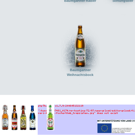
Baumgartner Radler
Stiftungsbier
Baumgartner
Weihnachtsbock