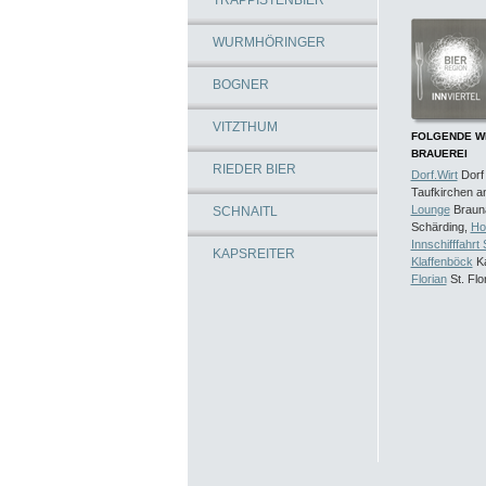
TRAPPISTENBIER
WURMHÖRINGER
BOGNER
VITZTHUM
FOLGENDE WI
BRAUEREI
RIEDER BIER
Dorf.Wirt
Dorf
Taufkirchen a
Lounge
Braun
SCHNAITL
Schärding,
Hot
Innschifffahrt
KAPSREITER
Klaffenböck
Ka
Florian
St. Flo