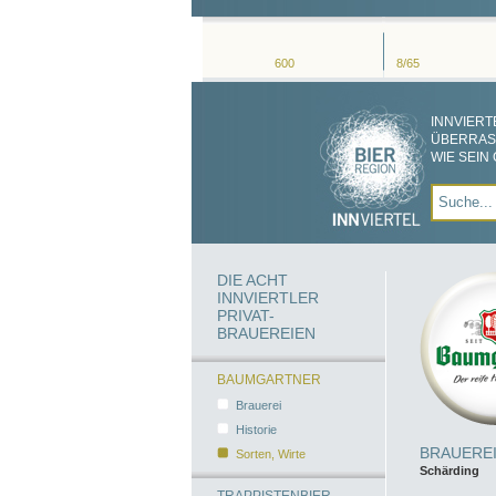
600
8/65
INNVIERT
ÜBERRA
WIE SEIN
DIE ACHT
INNVIERTLER
PRIVAT-
BRAUEREIEN
BAUMGARTNER
Brauerei
Historie
BRAUERE
Sorten, Wirte
Schärding