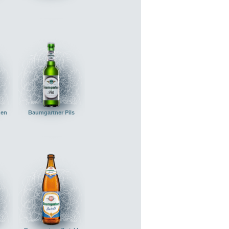
zen
Baumgartner Pils